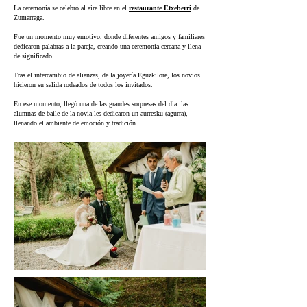
La ceremonia se celebró al aire libre en el
restaurante Etxeberri
de
Zumarraga.
Fue un momento muy emotivo, donde diferentes amigos y familiares
dedicaron palabras a la pareja, creando una ceremonia cercana y llena
de significado.
Tras el intercambio de alianzas, de la joyería Eguzkilore, los novios
hicieron su salida rodeados de todos los invitados.
En ese momento, llegó una de las grandes sorpresas del día: las
alumnas de baile de la novia les dedicaron un aurresku (agurra),
llenando el ambiente de emoción y tradición.