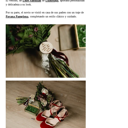
El vestido, de
Leire Santillán
de
Luzuriaga
, aportaba personalidad
y delicadeza a su look.
Por su parte, el novio se vistió en casa de sus padres con un traje de
Pavana Pamplona
, completando un estilo clásico y cuidado.