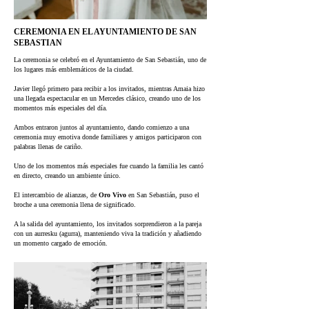
CEREMONIA EN EL AYUNTAMIENTO DE SAN
SEBASTIAN
La ceremonia se celebró en el Ayuntamiento de San Sebastián, uno de
los lugares más emblemáticos de la ciudad.
Javier llegó primero para recibir a los invitados, mientras Amaia hizo
una llegada espectacular en un Mercedes clásico, creando uno de los
momentos más especiales del día.
Ambos entraron juntos al ayuntamiento, dando comienzo a una
ceremonia muy emotiva donde familiares y amigos participaron con
palabras llenas de cariño.
Uno de los momentos más especiales fue cuando la familia les cantó
en directo, creando un ambiente único.
El intercambio de alianzas, de
Oro Vivo
en San Sebastián, puso el
broche a una ceremonia llena de significado.
A la salida del ayuntamiento, los invitados sorprendieron a la pareja
con un aurresku (agurra), manteniendo viva la tradición y añadiendo
un momento cargado de emoción.